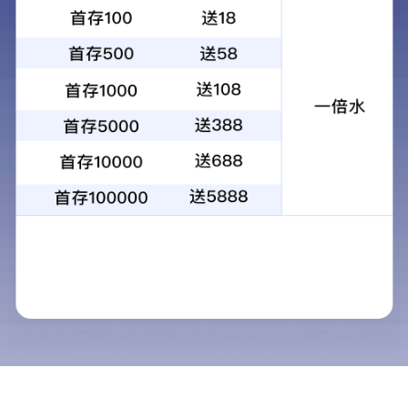
蓝牙通话AMOLED曲面屏智能手表
1.LA31蓝牙通话智能手表，采用8763EW单芯双蓝牙芯片一
键链接更方便，心率传感器VP60A测量出准确健康数据，
1.96寸AMOLED高清屏，410*502超高分辨率带给你更清晰
的视觉体验！2.轻松续航一周毫无压力，免去没电的烦恼，
实时心率检测，血压检测，血氧检测 睡眠分析，喝水提
醒，久坐提醒 24小时为您的健康保驾护航！3.IP68级真深
发送询盘
产品内容介绍